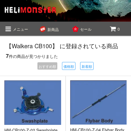
メニュー
セール
0
新商品
【Walkera CB100】 に登録されている商品
7
件の商品が見つかりました
おすすめ順
価格順
新着順
HM-CB100-Z-04 Flybar Body
HM-CB100-Z-02 Swashplate