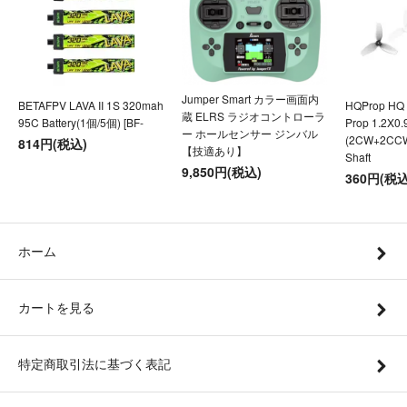
Jumper Smart カラー画面内
BETAFPV LAVA II 1S 320mah
HQProp HQ U
蔵 ELRS ラジオコントローラ
95C Battery(1個/5個) [BF-
Prop 1.2X0
ー ホールセンサー ジンバル
(2CW+2CC
814円(税込)
【技適あり】
Shaft
9,850円(税込)
360円(税込
ホーム
カートを見る
特定商取引法に基づく表記