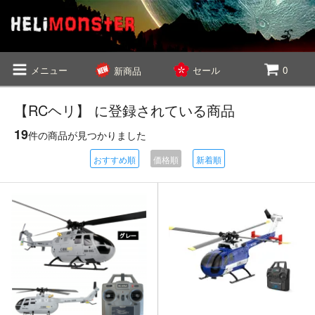
メニュー
セール
0
新商品
【RCヘリ】 に登録されている商品
19
件の商品が見つかりました
おすすめ順
価格順
新着順