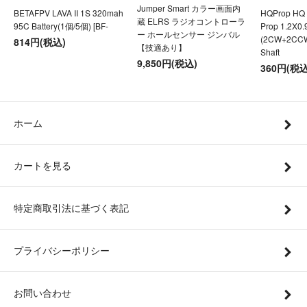
Jumper Smart カラー画面内
BETAFPV LAVA II 1S 320mah
HQProp HQ U
蔵 ELRS ラジオコントローラ
95C Battery(1個/5個) [BF-
Prop 1.2X0
ー ホールセンサー ジンバル
(2CW+2CC
814円(税込)
【技適あり】
Shaft
9,850円(税込)
360円(税込
ホーム
カートを見る
特定商取引法に基づく表記
プライバシーポリシー
お問い合わせ