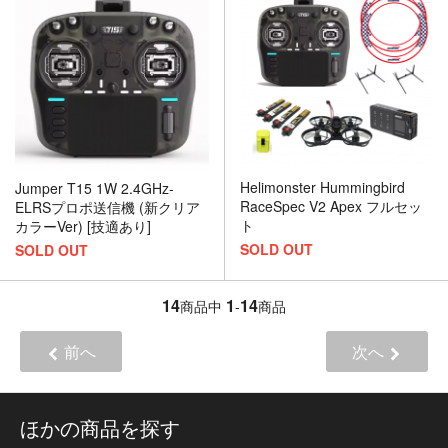
Helimonster Hummingbird
Jumper T15 1W 2.4GHz-
RaceSpec V2 Apex フルセッ
ELRSプロポ送信機 (新クリア
ト
カラーVer) [技適あり]
SOLD OUT
SOLD OUT
14
1
14
商品中
-
商品
前へ
次へ
ほかの商品を探す