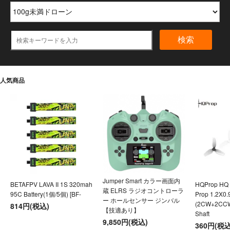
検索
人気商品
Jumper Smart カラー画面内
BETAFPV LAVA II 1S 320mah
HQProp HQ U
蔵 ELRS ラジオコントローラ
95C Battery(1個/5個) [BF-
Prop 1.2X0
ー ホールセンサー ジンバル
(2CW+2CC
814円(税込)
【技適あり】
Shaft
9,850円(税込)
360円(税込