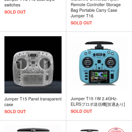
Remote Controller Storage
switches
Bag Portable Carry Case
SOLD OUT
Jumper T16
SOLD OUT
Jumper T15 1W 2.4GHz-
Jumper T15 Panel transparent
ELRSプロポ送信機[技適あり]
case
SOLD OUT
SOLD OUT