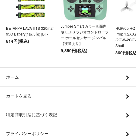
Jumper Smart カラー画面内
BETAFPV LAVA II 1S 320mah
HQProp HQ U
蔵 ELRS ラジオコントローラ
95C Battery(1個/5個) [BF-
Prop 1.2X0
ー ホールセンサー ジンバル
(2CW+2CC
814円(税込)
【技適あり】
Shaft
9,850円(税込)
360円(税込
ホーム
カートを見る
特定商取引法に基づく表記
プライバシーポリシー