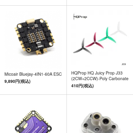
HQProp HQ Juicy Prop J33
Micoair Bluejay-4IN1-60A ESC
(2CW+2CCW)-Poly Carbonate
9,890円(税込)
410円(税込)