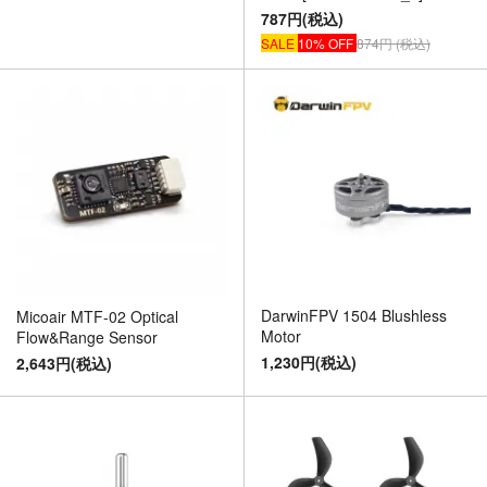
787円(税込)
SALE
10% OFF
874円 (税込)
DarwinFPV 1504 Blushless
Micoair MTF-02 Optical
Motor
Flow&Range Sensor
1,230円(税込)
2,643円(税込)