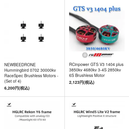
RCinpower GTS V3 1404 plus
NEWBEEDRONE
3850kv 4680kv 3-4S 2850kv
Hummingbird 0702 30000kv
6S Brushless Motor
RaceSpec Brushless Motors -
(Set of 4)
2,123円(税込)
6,200円(税込)