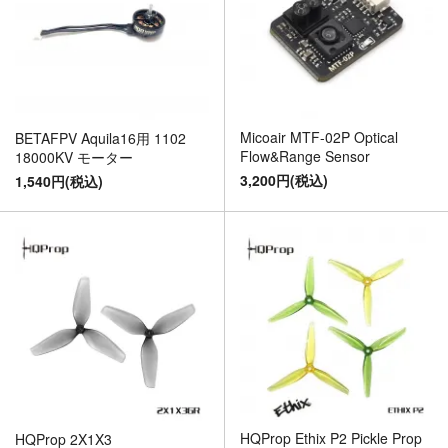
Micoair MTF-02P Optical
BETAFPV Aquila16用 1102
Flow&Range Sensor
18000KV モーター
3,200円(税込)
1,540円(税込)
HQProp Ethix P2 Pickle Prop
HQProp 2X1X3