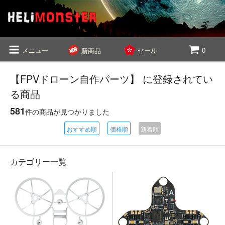
メニュー
セール
0
新商品
【FPVドローン自作パーツ】 に登録されてい
る商品
581
件の商品が見つかりました
おすすめ順
価格順
新着順
カテゴリー一覧